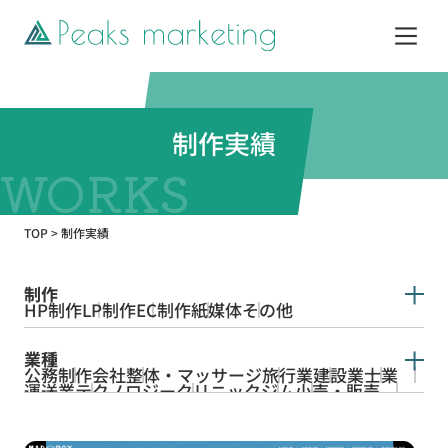
サービス
制作実績
制作実績
TOP
>
制作実績
企業情報
制作
HP制作
LP制作
EC制作
紙媒体
その他
お知らせ
業種
公務
制作会社
整体・マッサージ
旅行業
建設業
士業
Web活用ガイド
運送業
テクノロジー
クリニック
ジム
小売・販売
ペット
飲食
教育
WEBマーケティング
美容