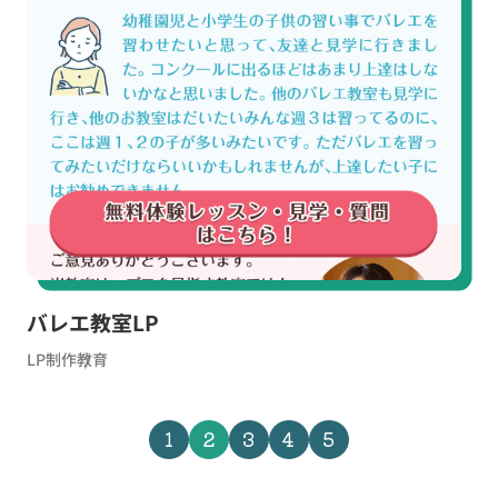
バレエ教室LP
LP制作
教育
1
2
3
4
5