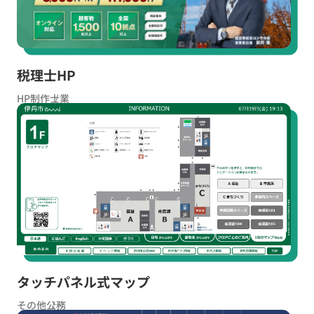
税理士HP
HP制作
士業
タッチパネル式マップ
その他
公務