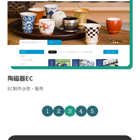
陶磁器EC
EC制作
小売・販売
1
2
3
4
5