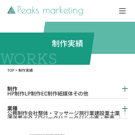
サービス
制作実績
制作実績
TOP
>
制作実績
企業情報
制作
HP制作
LP制作
EC制作
紙媒体
その他
お知らせ
業種
公務
制作会社
整体・マッサージ
旅行業
建設業
士業
Web活用ガイド
運送業
テクノロジー
クリニック
ジム
小売・販売
ペット
飲食
教育
WEBマーケティング
美容