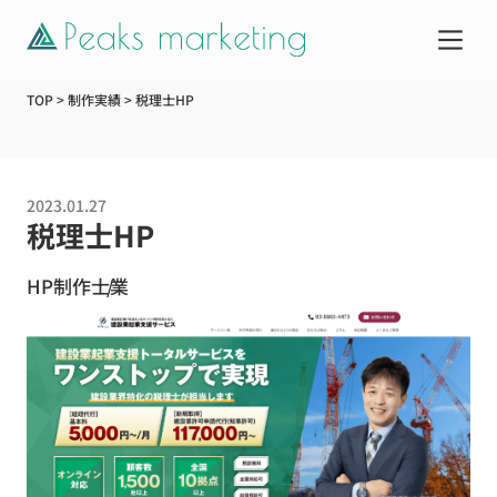
TOP
>
制作実績
>
税理士HP
サービス
2023.01.27
制作実績
税理士HP
HP制作
士業
企業情報
お知らせ
Web活用ガイド