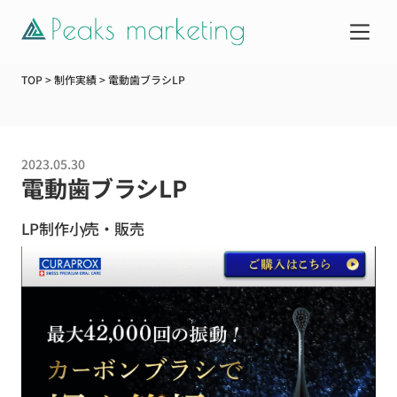
TOP
>
制作実績
>
電動歯ブラシLP
サービス
2023.05.30
制作実績
電動歯ブラシLP
LP制作
小売・販売
企業情報
お知らせ
Web活用ガイド