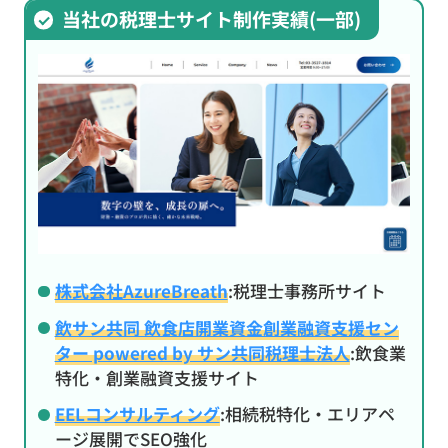
当社の税理士サイト制作実績(一部)
株式会社AzureBreath
:税理士事務所サイト
飲サン共同 飲食店開業資金創業融資支援セン
ター powered by サン共同税理士法人
:飲食業
特化・創業融資支援サイト
EELコンサルティング
:相続税特化・エリアペ
ージ展開でSEO強化