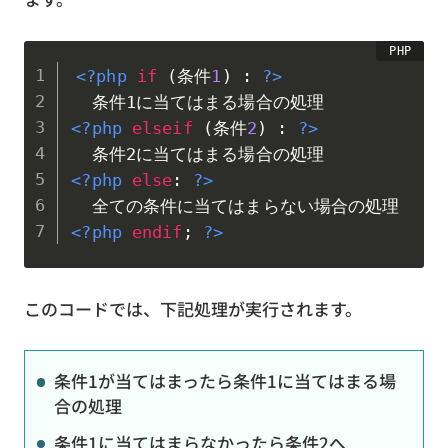
<?php
if
(
条件
1
)
:
?>
<?php
elseif
(
条件
2
)
:
?>
<?php
else
:
?>
<?php
endif
;
?>
このコードでは、下記処理が実行されます。
条件1が当てはまったら条件1に当てはまる場
合の処理
条件1に当てはまらなかったら条件2へ