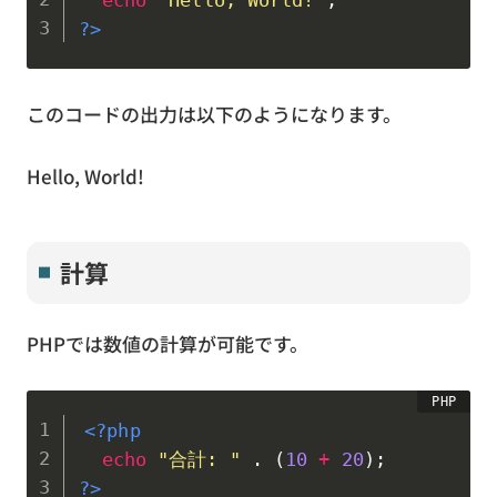
echo
"Hello, World!"
;
?>
このコードの出力は以下のようになります。
Hello, World!
計算
PHPでは数値の計算が可能です。
<?php
echo
"合計: "
.
(
10
+
20
)
;
?>