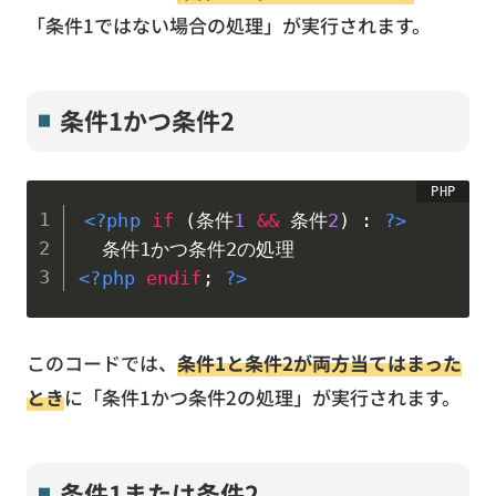
「条件1ではない場合の処理」が実行されます。
条件1かつ条件2
<?php
if
(
条件
1
&&
 条件
2
)
:
?>
<?php
endif
;
?>
このコードでは、
条件1と条件2が両方当てはまった
とき
に「条件1かつ条件2の処理」が実行されます。
条件1または条件2