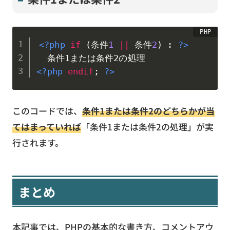
<?php
if
(
条件
1
||
 条件
2
)
:
?>
<?php
endif
;
?>
このコードでは、
条件1または条件2のどちらかが当
てはまっていれば
「条件1または条件2の処理」が実
行されます。
まとめ
本記事では、PHPの基本的な書き方、コメントアウ