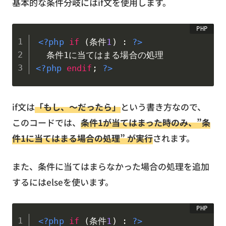
基本的な条件分岐にはif文を使用します。
<?php
if
(
条件
1
)
:
?>
<?php
endif
;
?>
if文は
「もし、～だったら」
という書き方なので、
このコードでは、
条件1が当てはまった時のみ、”条
件1に当てはまる場合の処理” が実行
されます。
また、条件に当てはまらなかった場合の処理を追加
するにはelseを使います。
<?php
if
(
条件
1
)
:
?>