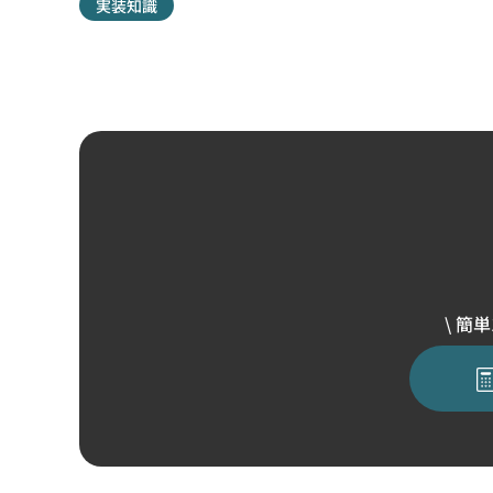
実装知識
\ 簡