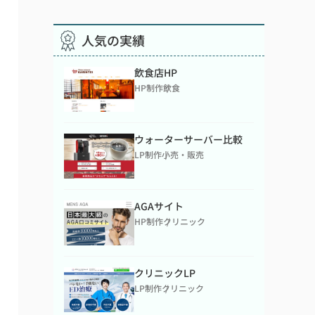
人気の実績
飲食店HP
HP制作
飲食
ウォーターサーバー比較
LP制作
小売・販売
AGAサイト
HP制作
クリニック
クリニックLP
LP制作
クリニック