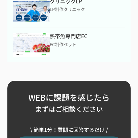
クリニックLP
LP制作
クリニック
熱帯魚専門店EC
EC制作
ペット
WEBに課題を感じたら
まずはご相談ください
\ 簡単1分！質問に回答するだけ /