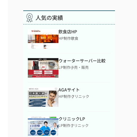
人気の実績
飲食店HP
HP制作
飲食
ウォーターサーバー比較
LP制作
小売・販売
AGAサイト
HP制作
クリニック
クリニックLP
LP制作
クリニック