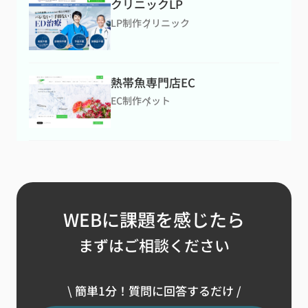
クリニックLP
LP制作
クリニック
熱帯魚専門店EC
EC制作
ペット
WEBに課題を感じたら
まずはご相談ください
\ 簡単1分！質問に回答するだけ /