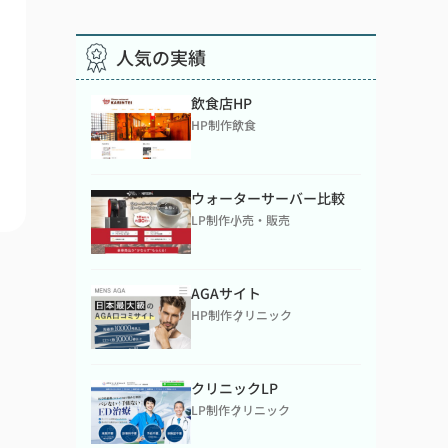
人気の実績
飲食店HP
HP制作
飲食
ウォーターサーバー比較
LP制作
小売・販売
AGAサイト
HP制作
クリニック
クリニックLP
LP制作
クリニック