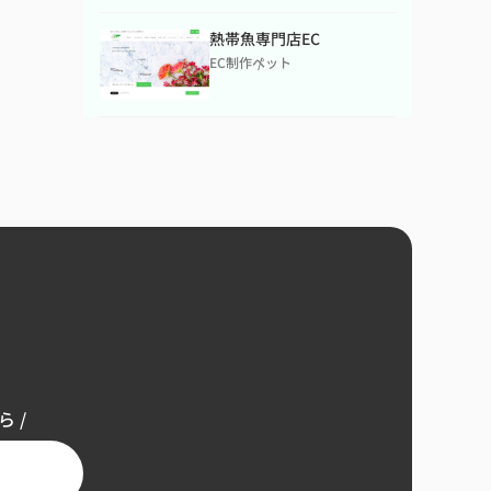
熱帯魚専門店EC
EC制作
ペット
 /